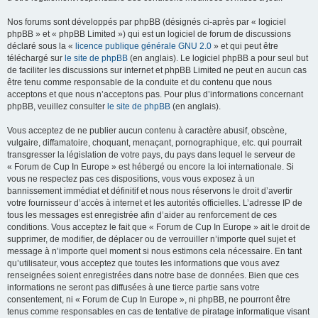
Nos forums sont développés par phpBB (désignés ci-après par « logiciel
phpBB » et « phpBB Limited ») qui est un logiciel de forum de discussions
déclaré sous la «
licence publique générale GNU 2.0
» et qui peut être
téléchargé sur
le site de phpBB
(en anglais). Le logiciel phpBB a pour seul but
de faciliter les discussions sur internet et phpBB Limited ne peut en aucun cas
être tenu comme responsable de la conduite et du contenu que nous
acceptons et que nous n’acceptons pas. Pour plus d’informations concernant
phpBB, veuillez consulter
le site de phpBB
(en anglais).
Vous acceptez de ne publier aucun contenu à caractère abusif, obscène,
vulgaire, diffamatoire, choquant, menaçant, pornographique, etc. qui pourrait
transgresser la législation de votre pays, du pays dans lequel le serveur de
« Forum de Cup In Europe » est hébergé ou encore la loi internationale. Si
vous ne respectez pas ces dispositions, vous vous exposez à un
bannissement immédiat et définitif et nous nous réservons le droit d’avertir
votre fournisseur d’accès à internet et les autorités officielles. L’adresse IP de
tous les messages est enregistrée afin d’aider au renforcement de ces
conditions. Vous acceptez le fait que « Forum de Cup In Europe » ait le droit de
supprimer, de modifier, de déplacer ou de verrouiller n’importe quel sujet et
message à n’importe quel moment si nous estimons cela nécessaire. En tant
qu’utilisateur, vous acceptez que toutes les informations que vous avez
renseignées soient enregistrées dans notre base de données. Bien que ces
informations ne seront pas diffusées à une tierce partie sans votre
consentement, ni « Forum de Cup In Europe », ni phpBB, ne pourront être
tenus comme responsables en cas de tentative de piratage informatique visant