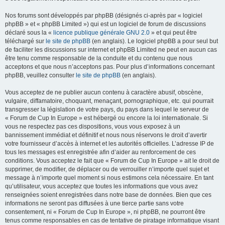
Nos forums sont développés par phpBB (désignés ci-après par « logiciel
phpBB » et « phpBB Limited ») qui est un logiciel de forum de discussions
déclaré sous la «
licence publique générale GNU 2.0
» et qui peut être
téléchargé sur
le site de phpBB
(en anglais). Le logiciel phpBB a pour seul but
de faciliter les discussions sur internet et phpBB Limited ne peut en aucun cas
être tenu comme responsable de la conduite et du contenu que nous
acceptons et que nous n’acceptons pas. Pour plus d’informations concernant
phpBB, veuillez consulter
le site de phpBB
(en anglais).
Vous acceptez de ne publier aucun contenu à caractère abusif, obscène,
vulgaire, diffamatoire, choquant, menaçant, pornographique, etc. qui pourrait
transgresser la législation de votre pays, du pays dans lequel le serveur de
« Forum de Cup In Europe » est hébergé ou encore la loi internationale. Si
vous ne respectez pas ces dispositions, vous vous exposez à un
bannissement immédiat et définitif et nous nous réservons le droit d’avertir
votre fournisseur d’accès à internet et les autorités officielles. L’adresse IP de
tous les messages est enregistrée afin d’aider au renforcement de ces
conditions. Vous acceptez le fait que « Forum de Cup In Europe » ait le droit de
supprimer, de modifier, de déplacer ou de verrouiller n’importe quel sujet et
message à n’importe quel moment si nous estimons cela nécessaire. En tant
qu’utilisateur, vous acceptez que toutes les informations que vous avez
renseignées soient enregistrées dans notre base de données. Bien que ces
informations ne seront pas diffusées à une tierce partie sans votre
consentement, ni « Forum de Cup In Europe », ni phpBB, ne pourront être
tenus comme responsables en cas de tentative de piratage informatique visant