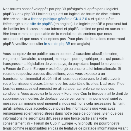
Nos forums sont développés par phpBB (désignés ci-après par « logiciel
phpBB » et « phpBB Limited ») qui est un logiciel de forum de discussions
déclaré sous la «
licence publique générale GNU 2.0
» et qui peut être
téléchargé sur
le site de phpBB
(en anglais). Le logiciel phpBB a pour seul but
de faciliter les discussions sur internet et phpBB Limited ne peut en aucun cas
être tenu comme responsable de la conduite et du contenu que nous
acceptons et que nous n’acceptons pas. Pour plus d’informations concernant
phpBB, veuillez consulter
le site de phpBB
(en anglais).
Vous acceptez de ne publier aucun contenu à caractère abusif, obscène,
vulgaire, diffamatoire, choquant, menaçant, pornographique, etc. qui pourrait
transgresser la législation de votre pays, du pays dans lequel le serveur de
« Forum de Cup In Europe » est hébergé ou encore la loi internationale. Si
vous ne respectez pas ces dispositions, vous vous exposez à un
bannissement immédiat et définitif et nous nous réservons le droit d’avertir
votre fournisseur d’accès à internet et les autorités officielles. L’adresse IP de
tous les messages est enregistrée afin d’aider au renforcement de ces
conditions. Vous acceptez le fait que « Forum de Cup In Europe » ait le droit de
supprimer, de modifier, de déplacer ou de verrouiller n’importe quel sujet et
message à n’importe quel moment si nous estimons cela nécessaire. En tant
qu’utilisateur, vous acceptez que toutes les informations que vous avez
renseignées soient enregistrées dans notre base de données. Bien que ces
informations ne seront pas diffusées à une tierce partie sans votre
consentement, ni « Forum de Cup In Europe », ni phpBB, ne pourront être
tenus comme responsables en cas de tentative de piratage informatique visant