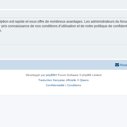
cription est rapide et vous offre de nombreux avantages. Les administrateurs du fo
ir pris connaissance de nos conditions d’utilisation et de notre politique de confide
n.
Nous
Développé par
phpBB
® Forum Software © phpBB Limited
Traduction française officielle
©
Qiaeru
Confidentialité
|
Conditions