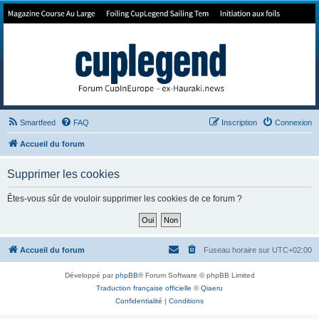
Forum de Cup In Europe
Le forum de l'America's Cup!
Smartfeed
FAQ
Inscription
Connexion
Accueil du forum
Supprimer les cookies
Êtes-vous sûr de vouloir supprimer les cookies de ce forum ?
Accueil du forum
Fuseau horaire sur
UTC+02:00
Développé par
phpBB
® Forum Software © phpBB Limited
Traduction française officielle
©
Qiaeru
Confidentialité
|
Conditions