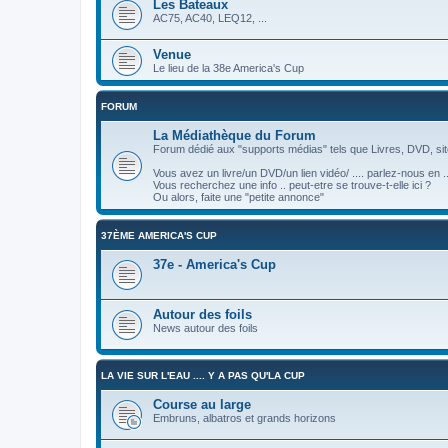
Les Bateaux
AC75, AC40, LEQ12, ...
Venue
Le lieu de la 38e America's Cup
FORUM
La Médiathèque du Forum
Forum dédié aux "supports médias" tels que Livres, DVD, site
Vous avez un livre/un DVD/un lien vidéo/ .... parlez-nous en ..
Vous recherchez une info .. peut-etre se trouve-t-elle ici ?
Ou alors, faite une "petite annonce"
37ÈME AMERICA'S CUP
37e - America's Cup
Autour des foils
News autour des foils
LA VIE SUR L'EAU .... Y A PAS QU'LA CUP
Course au large
Embruns, albatros et grands horizons