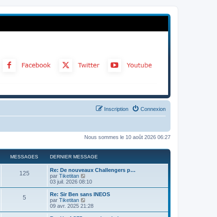
Inscription
Connexion
Nous sommes le 10 août 2026 06:27
MESSAGES
DERNIER MESSAGE
Re: De nouveaux Challengers p…
125
C
par
Tiketitan
o
03 juil. 2026 08:10
n
s
Re: Sir Ben sans INEOS
5
u
C
par
Tiketitan
l
o
09 avr. 2025 21:28
t
n
e
s