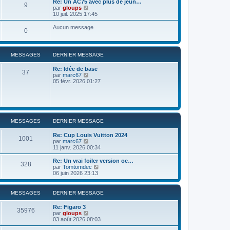
Re: Un AC75 avec plus de jeun…
9
r
u
C
par
gloups
l
l
o
10 juil. 2025 17:45
e
t
n
d
e
s
Aucun message
e
0
r
u
r
l
l
n
e
t
i
d
e
e
MESSAGES
DERNIER MESSAGE
e
r
r
r
l
m
n
Re: Idée de base
e
37
e
i
C
par
marc67
d
s
e
o
05 févr. 2026 01:27
e
s
r
n
r
a
m
s
n
g
e
u
i
e
s
l
e
s
t
r
a
e
m
MESSAGES
DERNIER MESSAGE
g
r
e
e
l
s
Re: Cup Louis Vuitton 2024
e
s
1001
C
par
marc67
d
a
o
11 janv. 2026 00:34
e
g
n
r
e
s
Re: Un vrai foiler version oc…
n
328
u
C
par
Tomtomdec
i
l
o
06 juin 2026 23:13
e
t
n
r
e
s
m
r
u
e
MESSAGES
DERNIER MESSAGE
l
l
s
e
t
s
Re: Figaro 3
d
e
35976
a
C
par
gloups
e
r
g
o
03 août 2026 08:03
r
l
e
n
n
e