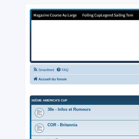
Forum de Cup In Europe
Le forum de l'America's Cup!
Smartfeed
FAQ
Accueil du forum
38ÈME AMERICA'S CUP
38e - Infos et Rumeurs
COR - Britannia