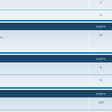
2
0
SUJETS
10
s, ...
..
SUJETS
6
11
SUJETS
139