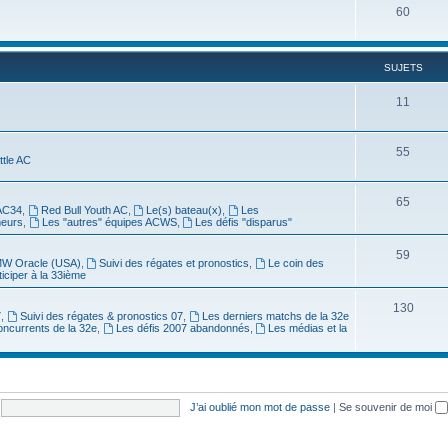
60
SUJETS
11
55
ittle AC
65
AC34
,
Red Bull Youth AC
,
Le(s) bateau(x)
,
Les
meurs
,
Les "autres" équipes ACWS
,
Les défis "disparus"
59
W Oracle (USA)
,
Suivi des régates et pronostics
,
Le coin des
ticiper à la 33ième
130
7
,
Suivi des régates & pronostics 07
,
Les derniers matchs de la 32e
oncurrents de la 32e
,
Les défis 2007 abandonnés
,
Les médias et la
J’ai oublié mon mot de passe
|
Se souvenir de moi