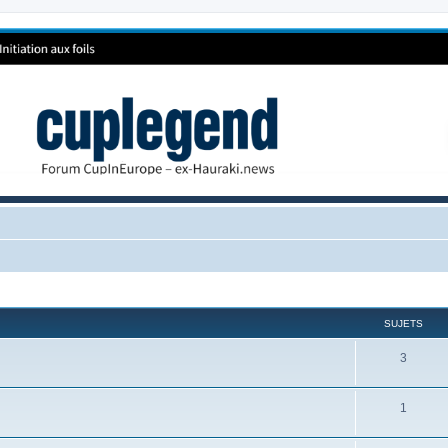
SUJETS
3
1