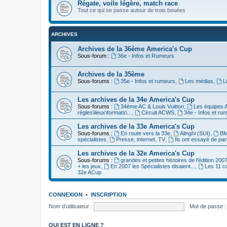
Régate, voile légère, match race
Tout ce qui se passe autour de trois bouées
ARCHIVES
Archives de la 36ème America's Cup
Sous-forum :
36e - Infos et Rumeurs
Archives de la 35ème
Sous-forums :
35e - Infos et rumeurs
,
Les médias
,
L
Les archives de la 34e America's Cup
Sous-forums :
34ème AC & Louis Vuitton
,
Les équipes 
règles\lieux\formats\...
,
Circuit ACWS
,
34e - Infos et ru
Les archives de la 33e America's Cup
Sous-forums :
En route vers la 33e
,
Alinghi (SUI)
,
BM
spécialistes
,
Presse, internet, TV
,
Ils ont essayé de par
Les archives de la 32e America's Cup
Sous-forums :
grandes et petites histoires de l'édition 200
+ les jeux
,
En 2007 les Spécialistes disaient...
,
Les 11 c
32e ACup
CONNEXION
•
INSCRIPTION
Nom d’utilisateur :
Mot de passe :
QUI EST EN LIGNE ?