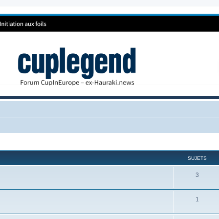
SUJETS
3
1