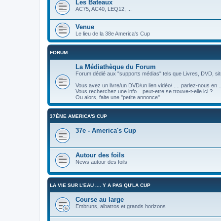
Les Bateaux
AC75, AC40, LEQ12, ...
Venue
Le lieu de la 38e America's Cup
FORUM
La Médiathèque du Forum
Forum dédié aux "supports médias" tels que Livres, DVD, site
Vous avez un livre/un DVD/un lien vidéo/ .... parlez-nous en ..
Vous recherchez une info .. peut-etre se trouve-t-elle ici ?
Ou alors, faite une "petite annonce"
37ÈME AMERICA'S CUP
37e - America's Cup
Autour des foils
News autour des foils
LA VIE SUR L'EAU .... Y A PAS QU'LA CUP
Course au large
Embruns, albatros et grands horizons