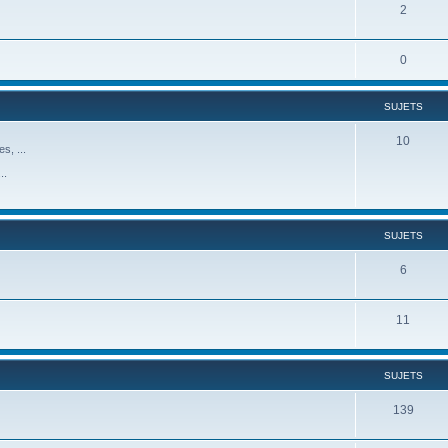
2
0
SUJETS
10
s, ...
..
SUJETS
6
11
SUJETS
139