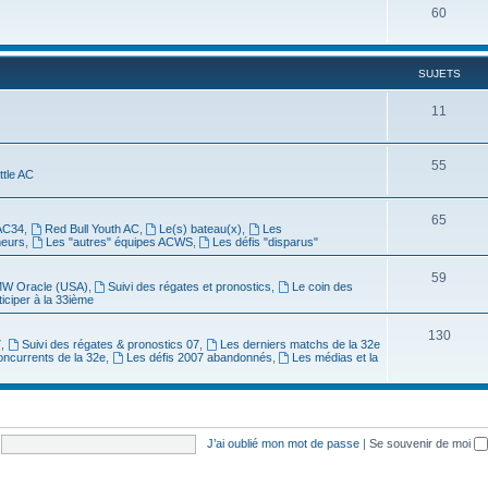
60
SUJETS
11
55
ittle AC
65
AC34
,
Red Bull Youth AC
,
Le(s) bateau(x)
,
Les
meurs
,
Les "autres" équipes ACWS
,
Les défis "disparus"
59
W Oracle (USA)
,
Suivi des régates et pronostics
,
Le coin des
ticiper à la 33ième
130
7
,
Suivi des régates & pronostics 07
,
Les derniers matchs de la 32e
oncurrents de la 32e
,
Les défis 2007 abandonnés
,
Les médias et la
J’ai oublié mon mot de passe
|
Se souvenir de moi