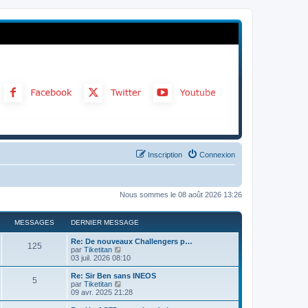
Inscription
Connexion
Nous sommes le 08 août 2026 13:26
MESSAGES
DERNIER MESSAGE
Re: De nouveaux Challengers p…
125
C
par
Tiketitan
o
03 juil. 2026 08:10
n
s
Re: Sir Ben sans INEOS
5
u
C
par
Tiketitan
l
o
09 avr. 2025 21:28
t
n
e
s