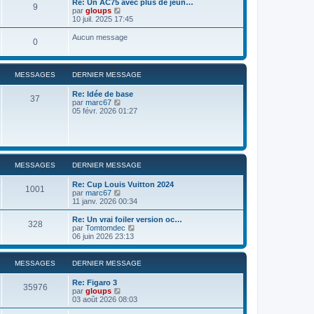
Re: Un AC75 avec plus de jeun…
9
r
u
C
par
gloups
l
l
o
10 juil. 2025 17:45
e
t
n
d
e
s
Aucun message
e
0
r
u
r
l
l
n
e
t
i
d
e
e
MESSAGES
DERNIER MESSAGE
e
r
r
r
l
m
n
Re: Idée de base
e
37
e
i
C
par
marc67
d
s
e
o
05 févr. 2026 01:27
e
s
r
n
r
a
m
s
n
g
e
u
i
e
s
l
e
s
t
r
a
e
m
MESSAGES
DERNIER MESSAGE
g
r
e
e
l
s
Re: Cup Louis Vuitton 2024
e
s
1001
C
par
marc67
d
a
o
11 janv. 2026 00:34
e
g
n
r
e
s
Re: Un vrai foiler version oc…
n
328
u
C
par
Tomtomdec
i
l
o
06 juin 2026 23:13
e
t
n
r
e
s
m
r
u
e
MESSAGES
DERNIER MESSAGE
l
l
s
e
t
s
Re: Figaro 3
d
e
35976
a
C
par
gloups
e
r
g
o
03 août 2026 08:03
r
l
e
n
n
e