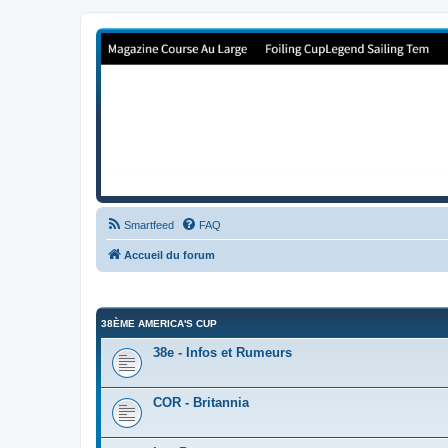
Forum de Cup In Europe
Le forum de l'America's Cup!
Smartfeed
FAQ
Accueil du forum
38ÈME AMERICA'S CUP
38e - Infos et Rumeurs
COR - Britannia