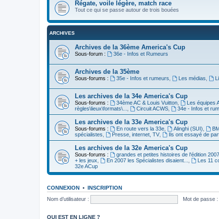
Régate, voile légère, match race
Tout ce qui se passe autour de trois bouées
ARCHIVES
Archives de la 36ème America's Cup
Sous-forum :
36e - Infos et Rumeurs
Archives de la 35ème
Sous-forums :
35e - Infos et rumeurs
,
Les médias
,
L
Les archives de la 34e America's Cup
Sous-forums :
34ème AC & Louis Vuitton
,
Les équipes 
règles\lieux\formats\...
,
Circuit ACWS
,
34e - Infos et ru
Les archives de la 33e America's Cup
Sous-forums :
En route vers la 33e
,
Alinghi (SUI)
,
BM
spécialistes
,
Presse, internet, TV
,
Ils ont essayé de par
Les archives de la 32e America's Cup
Sous-forums :
grandes et petites histoires de l'édition 200
+ les jeux
,
En 2007 les Spécialistes disaient...
,
Les 11 c
32e ACup
CONNEXION
•
INSCRIPTION
Nom d’utilisateur :
Mot de passe :
QUI EST EN LIGNE ?