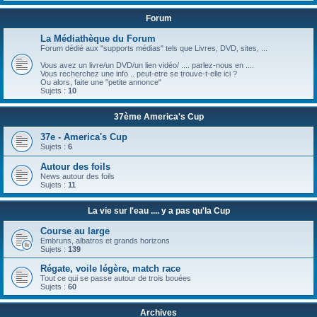
Forum
La Médiathèque du Forum
Forum dédié aux "supports médias" tels que Livres, DVD, sites, ...
Vous avez un livre/un DVD/un lien vidéo/ .... parlez-nous en ....
Vous recherchez une info .. peut-etre se trouve-t-elle ici ?
Ou alors, faite une "petite annonce"
Sujets :
10
37ème America's Cup
37e - America's Cup
Sujets :
6
Autour des foils
News autour des foils
Sujets :
11
La vie sur l'eau .... y a pas qu'la Cup
Course au large
Embruns, albatros et grands horizons
Sujets :
139
Régate, voile légère, match race
Tout ce qui se passe autour de trois bouées
Sujets :
60
Archives