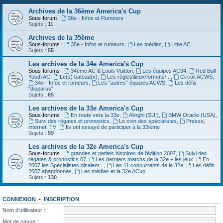
Archives de la 36ème America's Cup
Sous-forum :
36e - Infos et Rumeurs
Sujets :
11
Archives de la 35ème
Sous-forums :
35e - Infos et rumeurs
,
Les médias
,
Little AC
Sujets :
55
Les archives de la 34e America's Cup
Sous-forums :
34ème AC & Louis Vuitton
,
Les équipes AC34
,
Red Bull
Youth AC
,
Le(s) bateau(x)
,
Les règles\lieux\formats\...
,
Circuit ACWS
,
34e - Infos et rumeurs
,
Les "autres" équipes ACWS
,
Les défis
"disparus"
Sujets :
65
Les archives de la 33e America's Cup
Sous-forums :
En route vers la 33e
,
Alinghi (SUI)
,
BMW Oracle (USA)
,
Suivi des régates et pronostics
,
Le coin des spécialistes
,
Presse,
internet, TV
,
Ils ont essayé de participer à la 33ième
Sujets :
59
Les archives de la 32e America's Cup
Sous-forums :
grandes et petites histoires de l'édition 2007
,
Suivi des
régates & pronostics 07
,
Les derniers matchs de la 32e + les jeux
,
En
2007 les Spécialistes disaient...
,
Les 11 concurrents de la 32e
,
Les défis
2007 abandonnés
,
Les médias et la 32e ACup
Sujets :
130
CONNEXION
•
INSCRIPTION
Nom d’utilisateur :
Mot de passe :