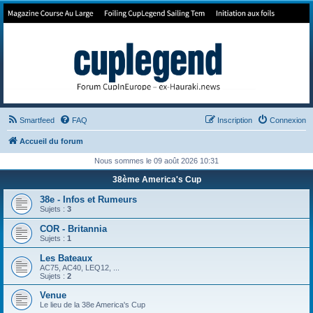
Forum de Cup In Europe
Le forum de l'America's Cup!
Smartfeed
FAQ
Inscription
Connexion
Accueil du forum
Nous sommes le 09 août 2026 10:31
38ème America's Cup
38e - Infos et Rumeurs
Sujets :
3
COR - Britannia
Sujets :
1
Les Bateaux
AC75, AC40, LEQ12, ...
Sujets :
2
Venue
Le lieu de la 38e America's Cup